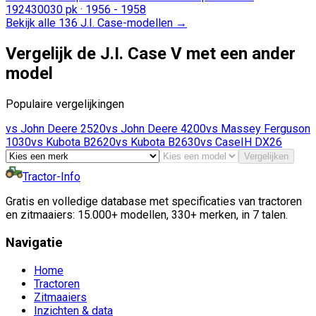
1924
300
30 pk
·
1956 - 1958
Bekijk alle 136 J.I. Case-modellen
→
Vergelijk de J.I. Case V met een ander
model
Populaire vergelijkingen
vs
John Deere
2520
vs
John Deere
4200
vs
Massey Ferguson
1030
vs
Kubota
B2620
vs
Kubota
B2630
vs
CaseIH
DX26
Vergelijken
Tractor-Info
Gratis en volledige database met specificaties van tractoren
en zitmaaiers: 15.000+ modellen, 330+ merken, in 7 talen.
Navigatie
Home
Tractoren
Zitmaaiers
Inzichten & data