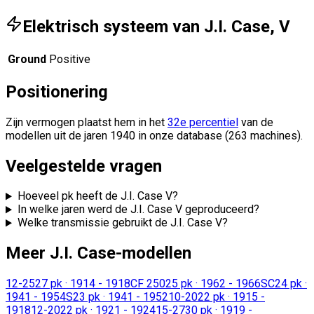
Elektrisch systeem van J.I. Case, V
Ground
Positive
Positionering
Zijn vermogen plaatst hem in het
32e percentiel
van de
modellen uit de jaren 1940 in onze database (263 machines).
Veelgestelde vragen
Hoeveel pk heeft de J.I. Case V?
In welke jaren werd de J.I. Case V geproduceerd?
Welke transmissie gebruikt de J.I. Case V?
Meer J.I. Case-modellen
12-25
27 pk
·
1914 - 1918
CF 250
25 pk
·
1962 - 1966
SC
24 pk
·
1941 - 1954
S
23 pk
·
1941 - 1952
10-20
22 pk
·
1915 -
1918
12-20
22 pk
·
1921 - 1924
15-27
30 pk
·
1919 -