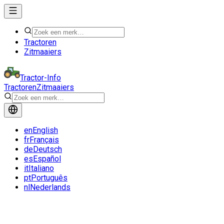
Tractoren
Zitmaaiers
Tractor-Info
Tractoren
Zitmaaiers
en
English
fr
Français
de
Deutsch
es
Español
it
Italiano
pt
Português
nl
Nederlands