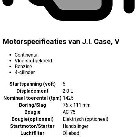
Motorspecificaties van J.I. Case, V
Continental
Vloeistofgekoeld
Benzine
4-cilinder
Startspanning (volt)
6
Displacement
2.0 L
Nominaal toerental (tpm)
1425
Boring/Slag
76 x 111 mm
Bougie
AC 75
Bougie
(
optioneel
)
Elektrisch (optioneel)
Startmotor/Starter
Handslinger
Luchtfilter
Oliebad