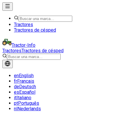
Tractores
Tractores de césped
Tractor-Info
Tractores
Tractores de césped
en
English
fr
Français
de
Deutsch
es
Español
it
Italiano
pt
Português
nl
Nederlands