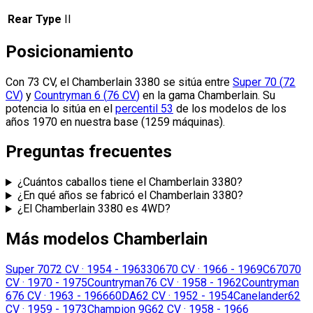
Rear Type
II
Posicionamiento
Con 73 CV, el Chamberlain 3380 se sitúa
entre
Super 70
(
72
CV
)
y
Countryman 6
(
76
CV
)
en la gama Chamberlain.
Su
potencia lo sitúa en el
percentil 53
de los modelos de los
años 1970 en nuestra base (1259 máquinas).
Preguntas frecuentes
¿Cuántos caballos tiene el Chamberlain 3380?
¿En qué años se fabricó el Chamberlain 3380?
¿El Chamberlain 3380 es 4WD?
Más modelos Chamberlain
Super 70
72 CV
·
1954 - 1963
306
70 CV
·
1966 - 1969
C670
70
CV
·
1970 - 1975
Countryman
76 CV
·
1958 - 1962
Countryman
6
76 CV
·
1963 - 1966
60DA
62 CV
·
1952 - 1954
Canelander
62
CV
·
1959 - 1973
Champion 9G
62 CV
·
1958 - 1966