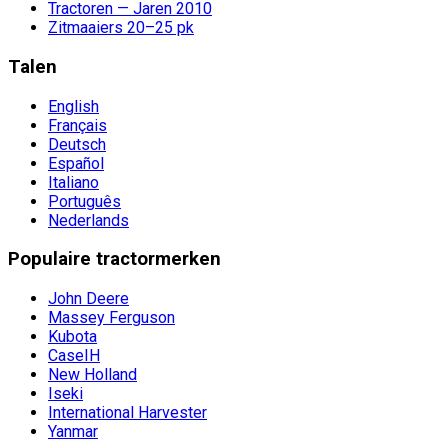
Tractoren — Jaren 2010
Zitmaaiers 20–25 pk
Talen
English
Français
Deutsch
Español
Italiano
Português
Nederlands
Populaire tractormerken
John Deere
Massey Ferguson
Kubota
CaseIH
New Holland
Iseki
International Harvester
Yanmar