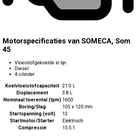
Motorspecificaties van SOMECA, Som
45
Vloeistofgekoelde in lijn
Diesel
4-cilinder
Koelvloeistofcapaciteit
21.0 L
Displacement
3.8 L
Nominaal toerental (tpm)
1600
Boring/Slag
105 x 120 mm
Startspanning (volt)
12
Startmotor/Starter
Elektrisch
Compressie
15.5:1