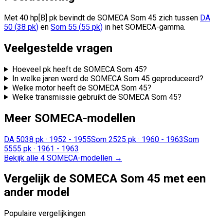
Met 40 hp[B] pk bevindt de SOMECA Som 45 zich
tussen
DA
50
(
38
pk
)
en
Som 55
(
55
pk
)
in het SOMECA-gamma.
Veelgestelde vragen
Hoeveel pk heeft de SOMECA Som 45?
In welke jaren werd de SOMECA Som 45 geproduceerd?
Welke motor heeft de SOMECA Som 45?
Welke transmissie gebruikt de SOMECA Som 45?
Meer SOMECA-modellen
DA 50
38 pk
·
1952 - 1955
Som 25
25 pk
·
1960 - 1963
Som
55
55 pk
·
1961 - 1963
Bekijk alle 4 SOMECA-modellen
→
Vergelijk de SOMECA Som 45 met een
ander model
Populaire vergelijkingen