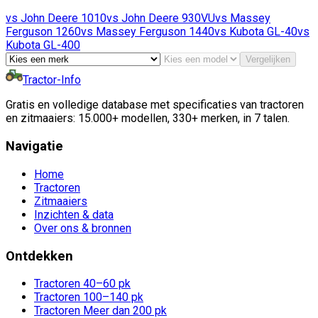
vs
John Deere
1010
vs
John Deere
930VU
vs
Massey
Ferguson
1260
vs
Massey Ferguson
1440
vs
Kubota
GL-40
vs
Kubota
GL-400
Vergelijken
Tractor-Info
Gratis en volledige database met specificaties van tractoren
en zitmaaiers: 15.000+ modellen, 330+ merken, in 7 talen.
Navigatie
Home
Tractoren
Zitmaaiers
Inzichten & data
Over ons & bronnen
Ontdekken
Tractoren 40–60 pk
Tractoren 100–140 pk
Tractoren Meer dan 200 pk