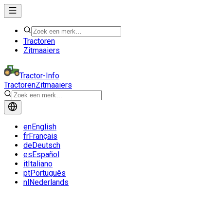
Tractoren
Zitmaaiers
Tractor-Info
Tractoren
Zitmaaiers
en
English
fr
Français
de
Deutsch
es
Español
it
Italiano
pt
Português
nl
Nederlands