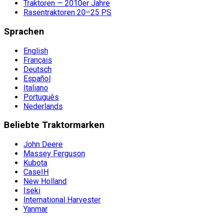
Traktoren — 2010er Jahre
Rasentraktoren 20–25 PS
Sprachen
English
Français
Deutsch
Español
Italiano
Português
Nederlands
Beliebte Traktormarken
John Deere
Massey Ferguson
Kubota
CaseIH
New Holland
Iseki
International Harvester
Yanmar