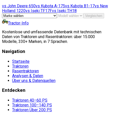
vs
John Deere
650
vs
Kubota
A-175
vs
Kubota
B1-17
vs
New
Holland
1220
vs
Iseki
TF17F
vs
Iseki
TH18
Vergleichen
Tractor-Info
Kostenlose und umfassende Datenbank mit technischen
Daten von Traktoren und Rasentraktoren: über 15.000
Modelle, 330+ Marken, in 7 Sprachen.
Navigation
Startseite
Traktoren
Rasentraktoren
Analysen & Daten
Über uns & Datenquellen
Entdecken
Traktoren 40–60 PS
Traktoren 100–140 PS
Traktoren Über 200 PS