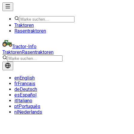
Traktoren
Rasentraktoren
Tractor-Info
Traktoren
Rasentraktoren
en
English
fr
Français
de
Deutsch
es
Español
it
Italiano
pt
Português
nl
Nederlands