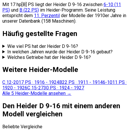
Mit 17 hp[B] PS liegt der Heider D 9-16
zwischen
6-10
(
11
PS
)
und
B
(
22
PS
)
im Heider-Programm.
Seine Leistung
entspricht dem
11. Perzentil
der Modelle der 1910er Jahre in
unserer Datenbank (158 Maschinen).
Häufig gestellte Fragen
Wie viel PS hat der Heider D 9-16?
In welchen Jahren wurde der Heider D 9-16 gebaut?
Welches Getriebe hat der Heider D 9-16?
Weitere Heider-Modelle
C 12-20
17 PS
·
1916 - 1924
B
22 PS
·
1911 - 1914
6-10
11 PS
·
1920 - 1926
C 15-27
30 PS
·
1924 - 1927
Alle 5 Heider-Modelle ansehen
→
Den Heider D 9-16 mit einem anderen
Modell vergleichen
Beliebte Vergleiche