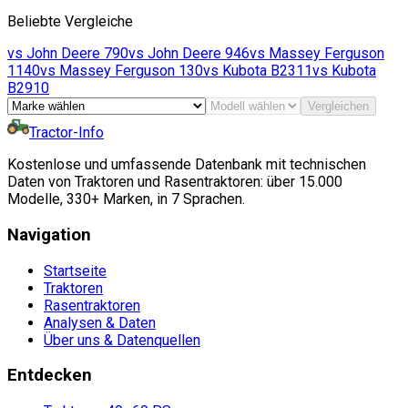
Beliebte Vergleiche
vs
John Deere
790
vs
John Deere
946
vs
Massey Ferguson
1140
vs
Massey Ferguson
130
vs
Kubota
B2311
vs
Kubota
B2910
Vergleichen
Tractor-Info
Kostenlose und umfassende Datenbank mit technischen
Daten von Traktoren und Rasentraktoren: über 15.000
Modelle, 330+ Marken, in 7 Sprachen.
Navigation
Startseite
Traktoren
Rasentraktoren
Analysen & Daten
Über uns & Datenquellen
Entdecken