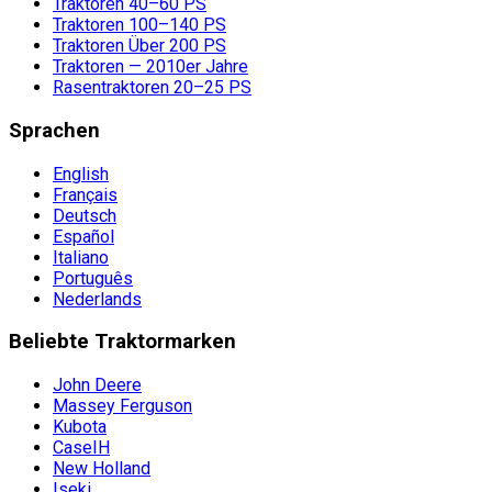
Traktoren 40–60 PS
Traktoren 100–140 PS
Traktoren Über 200 PS
Traktoren — 2010er Jahre
Rasentraktoren 20–25 PS
Sprachen
English
Français
Deutsch
Español
Italiano
Português
Nederlands
Beliebte Traktormarken
John Deere
Massey Ferguson
Kubota
CaseIH
New Holland
Iseki