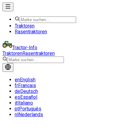
Traktoren
Rasentraktoren
Tractor-Info
Traktoren
Rasentraktoren
en
English
fr
Français
de
Deutsch
es
Español
it
Italiano
pt
Português
nl
Nederlands