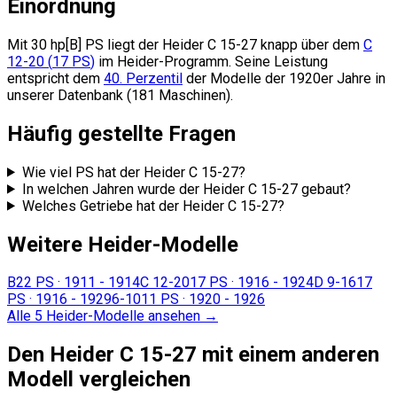
Einordnung
Mit 30 hp[B] PS liegt der Heider C 15-27
knapp über dem
C
12-20
(
17
PS
)
im Heider-Programm.
Seine Leistung
entspricht dem
40. Perzentil
der Modelle der 1920er Jahre in
unserer Datenbank (181 Maschinen).
Häufig gestellte Fragen
Wie viel PS hat der Heider C 15-27?
In welchen Jahren wurde der Heider C 15-27 gebaut?
Welches Getriebe hat der Heider C 15-27?
Weitere Heider-Modelle
B
22 PS
·
1911 - 1914
C 12-20
17 PS
·
1916 - 1924
D 9-16
17
PS
·
1916 - 1929
6-10
11 PS
·
1920 - 1926
Alle 5 Heider-Modelle ansehen
→
Den Heider C 15-27 mit einem anderen
Modell vergleichen