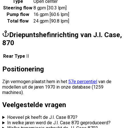
Type
Open center
Steering flow
8 gpm [30.3 lpm]
Pump flow
16 gpm [60.6 lpm]
Total flow
24 gpm [90.8 lpm]
Driepuntshefinrichting van J.I. Case,
870
Rear Type
II
Positionering
Zijn vermogen plaatst hem in het
57e percentiel
van de
modellen uit de jaren 1970 in onze database (1259
machines).
Veelgestelde vragen
Hoeveel pk heeft de J.I. Case 870?
In welke jaren werd de J.I. Case 870 geproduceerd?