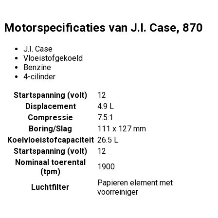
Motorspecificaties van J.I. Case, 870
J.I. Case
Vloeistofgekoeld
Benzine
4-cilinder
Startspanning (volt)
12
Displacement
4.9 L
Compressie
7.5:1
Boring/Slag
111 x 127 mm
Koelvloeistofcapaciteit
26.5 L
Startspanning (volt)
12
Nominaal toerental
1900
(tpm)
Papieren element met
Luchtfilter
voorreiniger