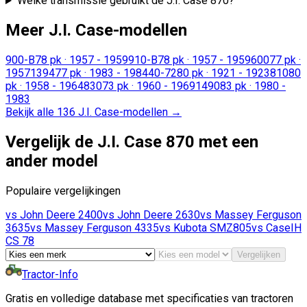
Welke transmissie gebruikt de J.I. Case 870?
Meer J.I. Case-modellen
900-B
78 pk
·
1957 - 1959
910-B
78 pk
·
1957 - 1959
600
77 pk
·
1957
1394
77 pk
·
1983 - 1984
40-72
80 pk
·
1921 - 1923
810
80
pk
·
1958 - 1964
830
73 pk
·
1960 - 1969
1490
83 pk
·
1980 -
1983
Bekijk alle 136 J.I. Case-modellen
→
Vergelijk de J.I. Case 870 met een
ander model
Populaire vergelijkingen
vs
John Deere
2400
vs
John Deere
2630
vs
Massey Ferguson
3635
vs
Massey Ferguson
4335
vs
Kubota
SMZ805
vs
CaseIH
CS 78
Vergelijken
Tractor-Info
Gratis en volledige database met specificaties van tractoren