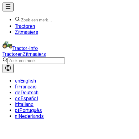
Tractoren
Zitmaaiers
Tractor-Info
Tractoren
Zitmaaiers
en
English
fr
Français
de
Deutsch
es
Español
it
Italiano
pt
Português
nl
Nederlands