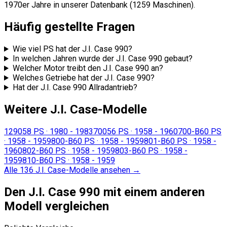
1970er Jahre in unserer Datenbank (1259 Maschinen).
Häufig gestellte Fragen
Wie viel PS hat der J.I. Case 990?
In welchen Jahren wurde der J.I. Case 990 gebaut?
Welcher Motor treibt den J.I. Case 990 an?
Welches Getriebe hat der J.I. Case 990?
Hat der J.I. Case 990 Allradantrieb?
Weitere J.I. Case-Modelle
1290
58 PS
·
1980 - 1983
700
56 PS
·
1958 - 1960
700-B
60 PS
·
1958 - 1959
800-B
60 PS
·
1958 - 1959
801-B
60 PS
·
1958 -
1960
802-B
60 PS
·
1958 - 1959
803-B
60 PS
·
1958 -
1959
810-B
60 PS
·
1958 - 1959
Alle 136 J.I. Case-Modelle ansehen
→
Den J.I. Case 990 mit einem anderen
Modell vergleichen