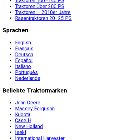
Traktoren 100–140 PS
Traktoren Über 200 PS
Traktoren — 2010er Jahre
Rasentraktoren 20–25 PS
Sprachen
English
Français
Deutsch
Español
Italiano
Português
Nederlands
Beliebte Traktormarken
John Deere
Massey Ferguson
Kubota
CaseIH
New Holland
Iseki
International Harvester