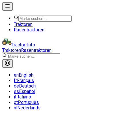
Traktoren
Rasentraktoren
Tractor-Info
Traktoren
Rasentraktoren
en
English
fr
Français
de
Deutsch
es
Español
it
Italiano
pt
Português
nl
Nederlands