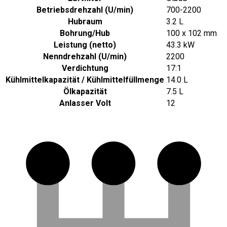
Betriebsdrehzahl (U/min)
700-2200
Hubraum
3.2 L
Bohrung/Hub
100 x 102 mm
Leistung (netto)
43.3 kW
Nenndrehzahl (U/min)
2200
Verdichtung
17:1
Kühlmittelkapazität / Kühlmittelfüllmenge
14.0 L
Ölkapazität
7.5 L
Anlasser Volt
12