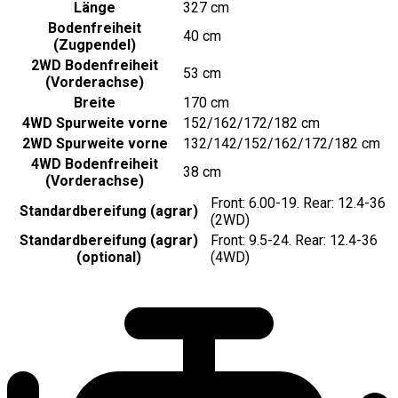
Länge
327 cm
Bodenfreiheit
40 cm
(Zugpendel)
2WD Bodenfreiheit
53 cm
(Vorderachse)
Breite
170 cm
4WD Spurweite vorne
152/162/172/182 cm
2WD Spurweite vorne
132/142/152/162/172/182 cm
4WD Bodenfreiheit
38 cm
(Vorderachse)
Front: 6.00-19. Rear: 12.4-36
Standardbereifung (agrar)
(2WD)
Standardbereifung (agrar)
Front: 9.5-24. Rear: 12.4-36
(
optional
)
(4WD)