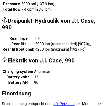
Pressure
2000 psi [137.9 bar]
Total flow
7.4 gpm [28.0 lpm]
Dreipunkt-Hydraulik von J.I. Case,
990
Rear Type
II/I
Rear lift
2000 lbs (recommended) [907 kg]
Rear lift
(
optional
)
4250 lbs (maximum) [1927 kg]
Elektrik von J.I. Case, 990
Charging system
Alternator
Battery volts
12
Battery AH
96
Einordnung
Seine Leistung entspricht dem
40. Perzentil
der Modelle der