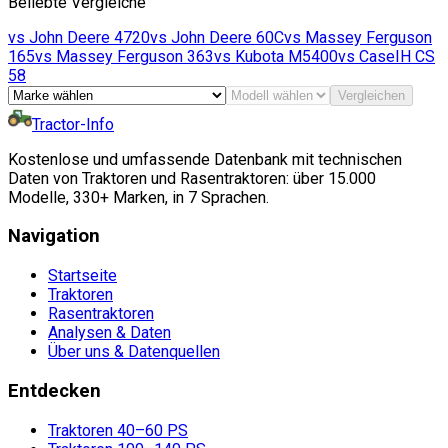
Beliebte Vergleiche
vs
John Deere
4720
vs
John Deere
60C
vs
Massey Ferguson
165
vs
Massey Ferguson
363
vs
Kubota
M5400
vs
CaseIH
CS
58
Vergleichen
Tractor-Info
Kostenlose und umfassende Datenbank mit technischen
Daten von Traktoren und Rasentraktoren: über 15.000
Modelle, 330+ Marken, in 7 Sprachen.
Navigation
Startseite
Traktoren
Rasentraktoren
Analysen & Daten
Über uns & Datenquellen
Entdecken
Traktoren 40–60 PS