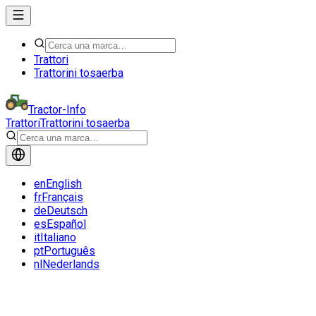
Trattori
Trattorini tosaerba
Tractor-Info
Trattori
Trattorini tosaerba
en
English
fr
Français
de
Deutsch
es
Español
it
Italiano
pt
Português
nl
Nederlands