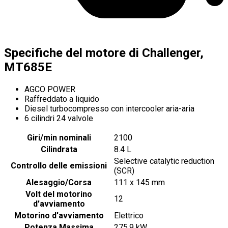
Specifiche del motore di Challenger,
MT685E
AGCO POWER
Raffreddato a liquido
Diesel turbocompresso con intercooler aria-aria
6 cilindri 24 valvole
Giri/min nominali
2100
Cilindrata
8.4 L
Selective catalytic reduction
Controllo delle emissioni
(SCR)
Alesaggio/Corsa
111 x 145 mm
Volt del motorino
12
d'avviamento
Motorino d'avviamento
Elettrico
Potenza Massima
275.9 kW