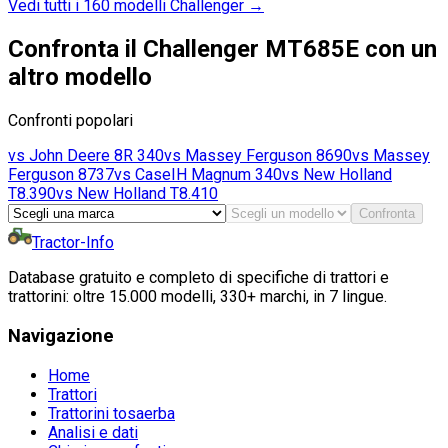
Vedi tutti i 160 modelli Challenger
→
Confronta il Challenger MT685E con un
altro modello
Confronti popolari
vs
John Deere
8R 340
vs
Massey Ferguson
8690
vs
Massey
Ferguson
8737
vs
CaseIH
Magnum 340
vs
New Holland
T8.390
vs
New Holland
T8.410
Confronta
Tractor-Info
Database gratuito e completo di specifiche di trattori e
trattorini: oltre 15.000 modelli, 330+ marchi, in 7 lingue.
Navigazione
Home
Trattori
Trattorini tosaerba
Analisi e dati