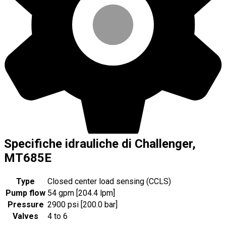
Specifiche idrauliche di Challenger,
MT685E
Type
Closed center load sensing (CCLS)
Pump flow
54 gpm [204.4 lpm]
Pressure
2900 psi [200.0 bar]
Valves
4 to 6