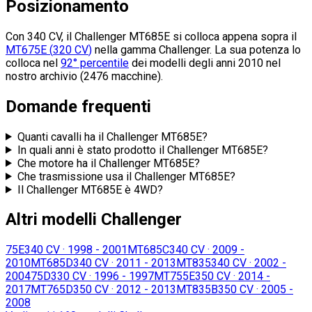
Posizionamento
Con 340 CV, il Challenger MT685E si colloca
appena sopra il
MT675E
(
320
CV
)
nella gamma Challenger.
La sua potenza lo
colloca nel
92° percentile
dei modelli degli anni 2010 nel
nostro archivio (2476 macchine).
Domande frequenti
Quanti cavalli ha il Challenger MT685E?
In quali anni è stato prodotto il Challenger MT685E?
Che motore ha il Challenger MT685E?
Che trasmissione usa il Challenger MT685E?
Il Challenger MT685E è 4WD?
Altri modelli Challenger
75E
340 CV
·
1998 - 2001
MT685C
340 CV
·
2009 -
2010
MT685D
340 CV
·
2011 - 2013
MT835
340 CV
·
2002 -
2004
75D
330 CV
·
1996 - 1997
MT755E
350 CV
·
2014 -
2017
MT765D
350 CV
·
2012 - 2013
MT835B
350 CV
·
2005 -
2008