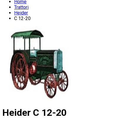
Home
Trattori
Heider
C 12-20
Heider
C 12-20