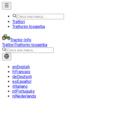
Trattori
Trattorini tosaerba
Tractor-Info
Trattori
Trattorini tosaerba
en
English
fr
Français
de
Deutsch
es
Español
it
Italiano
pt
Português
nl
Nederlands