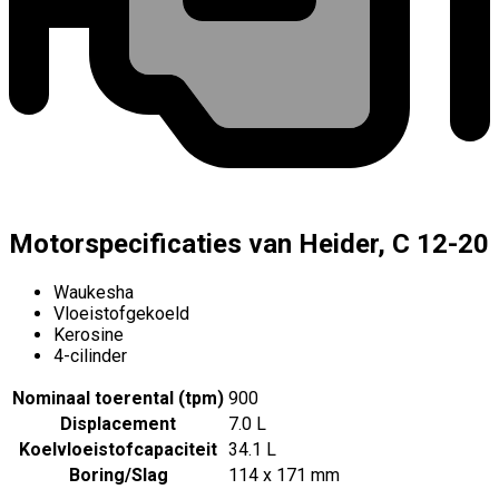
Motorspecificaties van Heider, C 12-20
Waukesha
Vloeistofgekoeld
Kerosine
4-cilinder
Nominaal toerental (tpm)
900
Displacement
7.0 L
Koelvloeistofcapaciteit
34.1 L
Boring/Slag
114 x 171 mm