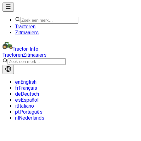
Tractoren
Zitmaaiers
Tractor-Info
Tractoren
Zitmaaiers
en
English
fr
Français
de
Deutsch
es
Español
it
Italiano
pt
Português
nl
Nederlands