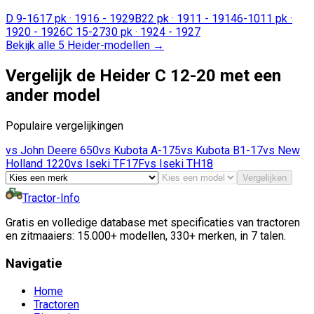
D 9-16
17 pk
·
1916 - 1929
B
22 pk
·
1911 - 1914
6-10
11 pk
·
1920 - 1926
C 15-27
30 pk
·
1924 - 1927
Bekijk alle 5 Heider-modellen
→
Vergelijk de Heider C 12-20 met een
ander model
Populaire vergelijkingen
vs
John Deere
650
vs
Kubota
A-175
vs
Kubota
B1-17
vs
New
Holland
1220
vs
Iseki
TF17F
vs
Iseki
TH18
Vergelijken
Tractor-Info
Gratis en volledige database met specificaties van tractoren
en zitmaaiers: 15.000+ modellen, 330+ merken, in 7 talen.
Navigatie
Home
Tractoren